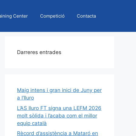
aining Center
Competició
Contacta
Darreres entrades
Maig intens i gran inici de Juny per
a l’Iluro
L’AS Iluro FT signa una LEFM 2026
molt sòlida i l’acaba com el millor
equip català
Rècord d’assistència a Mataró en