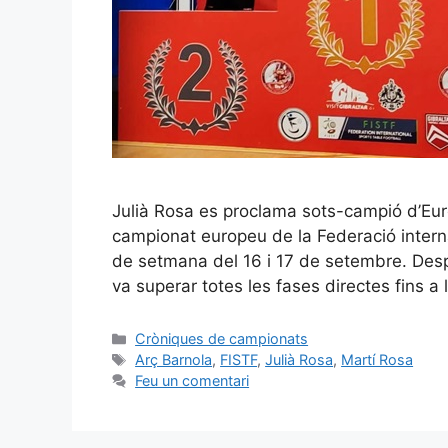
Julià Rosa es proclama sots-campió d’Eur
campionat europeu de la Federació interna
de setmana del 16 i 17 de setembre. Desp
va superar totes les fases directes fins a
Cròniques de campionats
Arç Barnola
,
FISTF
,
Julià Rosa
,
Martí Rosa
Feu un comentari