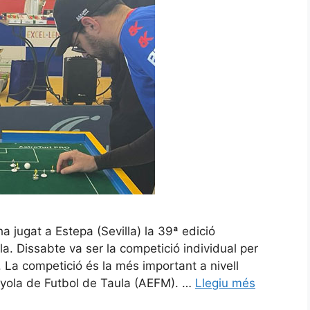
a jugat a Estepa (Sevilla) la 39ª edició
a. Dissabte va ser la competició individual per
. La competició és la més important a nivell
panyola de Futbol de Taula (AEFM). …
Llegiu més